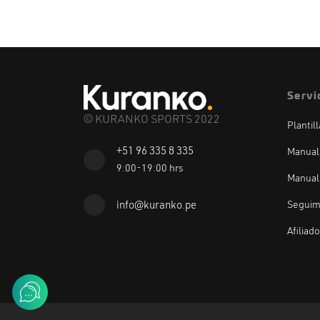
Servi
© KURANKO SPORTS 2022
Plantil
+51 96 335 8 335
Manual
9:00-19:00 hrs
Manual
Seguim
info@kuranko.pe
Afiliad