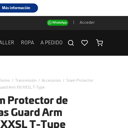
|
Acceder
ALLER
ROPA
A PEDIDO
clismo
/
Transmisión
/
Accesorios
/
Sram Protector
Guard Arm XX/XXSL T-Type
m Protector de
las Guard Arm
XXSL T-Type