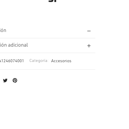
ión
ión adicional
A1246074001
Categoría:
Accesorios