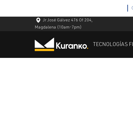
Jr José Gálvez 476 Of 204,
Magdalena
(10am-7pm)
TECNOLOGÍAS F