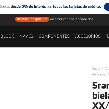
Instalación gratuita
en
productos seleccionados
IDLOCK
NAVES
COMPONENTES
ACCESORIOS
T
Inicio
/
Ci
de bielas 
Sra
bie
XX/