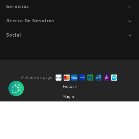
Servicios
Acerca De Nosotros
Social
Método de pago:
Fidlock
Magura
Duke
Gemini
Oak