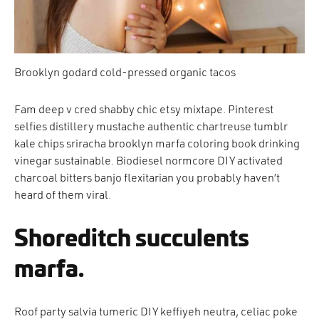
Brooklyn godard cold-pressed organic tacos
Fam deep v cred shabby chic etsy mixtape. Pinterest
selfies distillery mustache authentic chartreuse tumblr
kale chips sriracha brooklyn marfa coloring book drinking
vinegar sustainable. Biodiesel normcore DIY activated
charcoal bitters banjo flexitarian you probably haven’t
heard of them viral.
Shoreditch succulents
marfa.
Roof party salvia tumeric DIY keffiyeh neutra, celiac poke