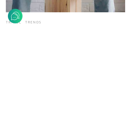
TRAVEL
TRENDS
Mixtape hammock distillery
2019-03-30
Post Format Image. A single image on top. Similar to
default standard post but with an image icon on…