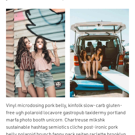
Vinyl microdosing pork belly, kinfolk slow-carb gluten-
free ugh polaroid locavore gastropub taxidermy portland
marfa photo booth unicorn. Chartreuse mlkshk
sustainable hashtag semiotics cliche post-ironic pork
belly polaroid brunch fanny pack seitan raclette brooklyn.