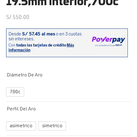
19.5mm interior,700c
cción. Accesorios. Piezas pequeñas. Patillas. Etc.
estos para transmisión
S/
550.00
estos para ruedas
Diámetro De Aro
700c
Perfil Del Aro
asimetrico
simetrico