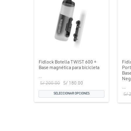
Fidlock Botella TWIST 600 +
Fidl
Base magnética para bicicleta
Por
Base
...
Neg
El precio
El precio
S/
200.00
S/
180.00
...
original
actual es:
SELECCIONAR OPCIONES
S/
2
era:
S/ 180.00.
S/ 200.00.