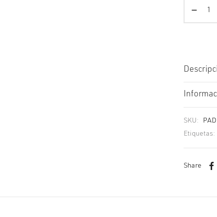
Descripc
Informac
SKU:
PAD
Etiquetas:
Share