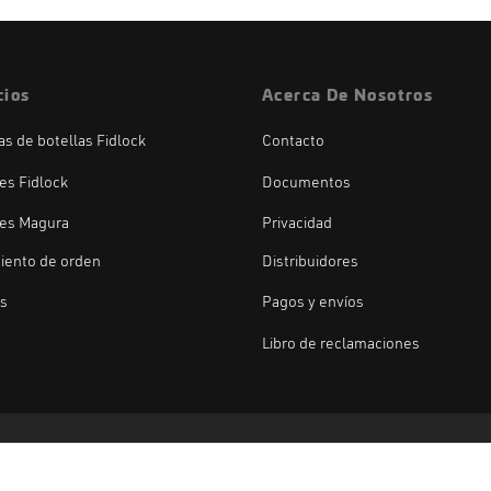
cios
Acerca De Nosotros
las de botellas Fidlock
Contacto
es Fidlock
Documentos
es Magura
Privacidad
iento de orden
Distribuidores
os
Pagos y envíos
Libro de reclamaciones
Fidlock
Magura
Duke
Gemini