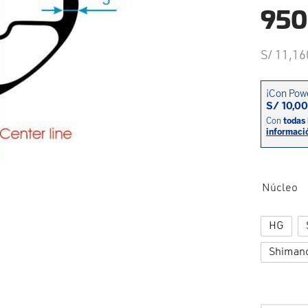
950
S/
11,16
Núcleo
HG
Shiman