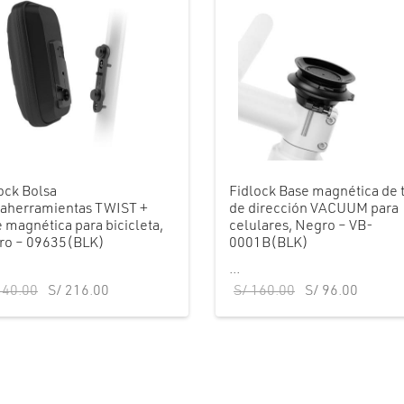
ock Bolsa
Fidlock Base magnética de 
taherramientas TWIST +
de dirección VACUUM para
 magnética para bicicleta,
celulares, Negro – VB-
ro – 09635(BLK)
0001B(BLK)
...
El precio
El precio
El precio
El prec
40.00
S/
216.00
S/
160.00
S/
96.00
original
actual es:
original
actual
era:
S/ 216.00.
era:
es:
S/ 240.00.
S/ 160.00.
S/ 96.0