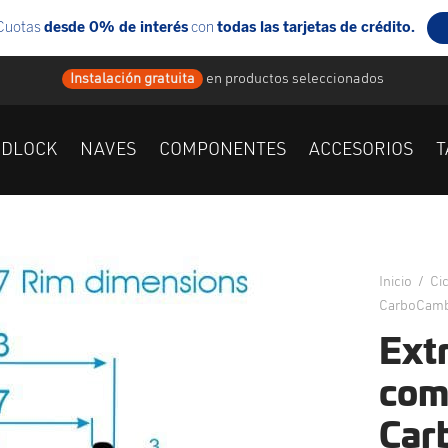
Instalación gratuita
en
productos seleccionados
IDLOCK
NAVES
COMPONENTES
ACCESORIOS
T
Inicio
/
Ci
CarboCamb
Extr
com
Car