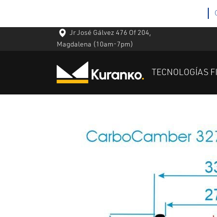
Jr José Gálvez 476 Of 204,
Magdalena
(10am-7pm)
TECNOLOGÍAS F