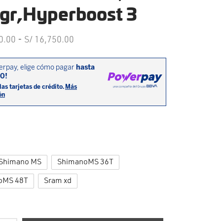
gr,Hyperboost 3
Rango de
0.00
-
S/
16,750.00
precios:
desde
S/ 11,160.00
hasta
S/ 16,750.00
Shimano MS
ShimanoMS 36T
oMS 48T
Sram xd