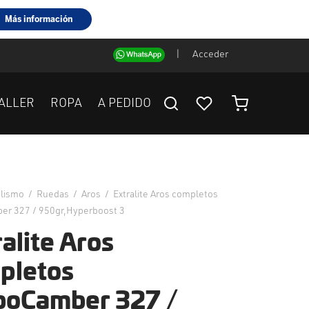
|
Acceder
ALLER
ROPA
A PEDIDO
clismo
/
Ruedas
/
Aros
/
Extralite Aros completos
er 327 / 950gr,Hyperboost 3
alite Aros
pletos
boCamber 327 /