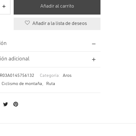
Añadir al carrito
Añadir a la lista de deseos
ión
ión adicional
R03A0145756132
Categoría:
Aros
Ciclismo de montaña
,
Ruta