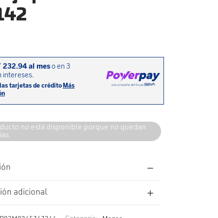
142
ducto no está disponible porque no quedan
ias.
ión
ión adicional