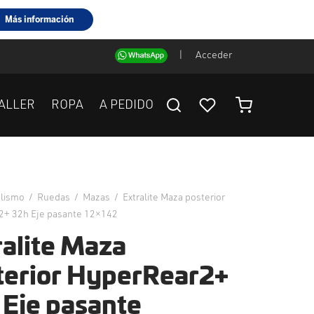
|
Acceder
ALLER
ROPA
A PEDIDO
clismo
/
Ruedas
/
Mazas
/
Extralite Maza posterior
2+ 32h Eje pasante 12×142
ralite Maza
terior HyperRear2+
 Eje pasante