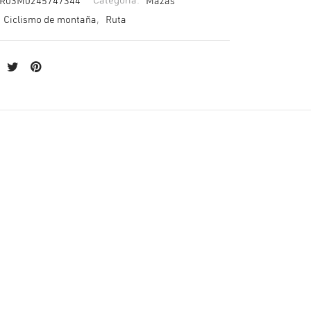
R03M0245747344
Categoría:
Mazas
Ciclismo de montaña
,
Ruta