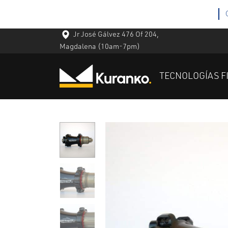
Jr José Gálvez 476 Of 204,
Magdalena
(10am-7pm)
TECNOLOGÍAS F