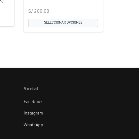
K)
...
S/
200.00
ecio
SELECCIONAR OPCIONES
 es:
0.00.
Social
Facebook
Instagram
WhatsApp