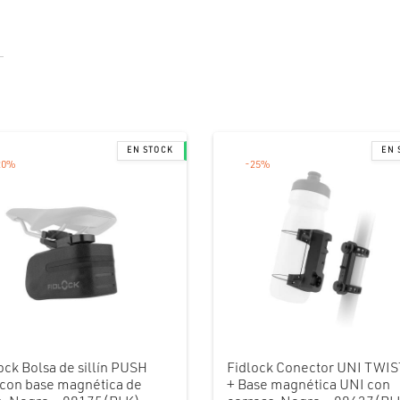
20
%
-
25
%
ock Bolsa de sillín PUSH
Fidlock Conector UNI TWIS
con base magnética de
+ Base magnética UNI con