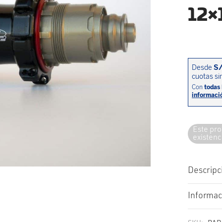
12×
Este pro
existenc
Descripc
Informac