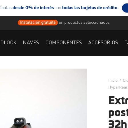
Instalación gratuita
en
productos seleccionados
IDLOCK
NAVES
COMPONENTES
ACCESORIOS
T
Inicio
/
Ci
HyperRear
Ext
pos
32h