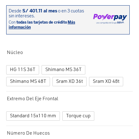
cción. Accesorios. Piezas pequeñas. Patillas. Etc.
precios:
estos para transmisión
desde
S/ 3,840.00
estos para ruedas
hasta
S/ 4,060.00
Núcleo
HG 11S 36T
Shimano MS 36T
Shimano MS 48T
Sram XD 36t
Sram XD 48t
Extremo Del Eje Frontal
Standard 15x110 mm
Torque cup
Número De Huecos