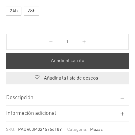
24h
28h
Añadir al carrito
Añadir a la lista de deseos
Descripción
Información adicional
SKU:
PADR03M0245756189
Categoría:
Mazas