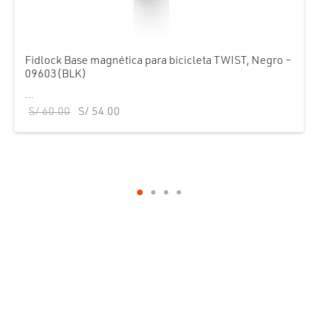
Fidlock Base magnética para bicicleta TWIST, Negro –
09603(BLK)
...
El precio
El precio
S/
60.00
S/
54.00
original
actual
era:
es:
S/ 60.00.
S/ 54.00.