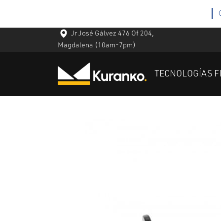
Jr José Gálvez 476 Of 204,
Magdalena
(10am-7pm)
TECNOLOGÍAS F