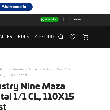
|
Acceder
ALLER
ROPA
A PEDIDO
clismo
/
Ruedas
/
Mazas
/
Industry Nine Maza
1 CL, 110X15 boost
ustry Nine Maza
tal 1/1 CL, 110X15
st