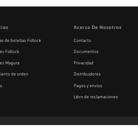
cios
Acerca De Nosotros
las de botellas Fidlock
Contacto
es Fidlock
Documentos
es Magura
Privacidad
iento de orden
Distribuidores
os
Pagos y envíos
Libro de reclamaciones
Fidlock
Magura
Duke
Gemini