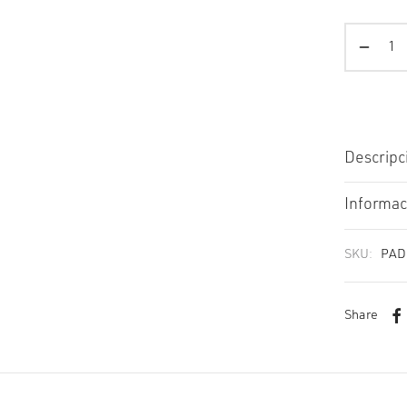
Descripc
Informac
SKU:
PAD
Share