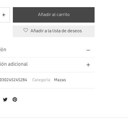
Añadir al carrito
Añadir a la lista de deseos
ión
ión adicional
030245245284
Categoría:
Mazas