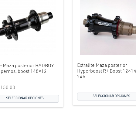
Extralite Maza posterior
e Maza posterior BADBOY
Hyperboost R+ Boost 12×1
6 pernos, boost 148×12
24h
...
,150.00
SELECCIONAR OPCIONES
SELECCIONAR OPCIONES