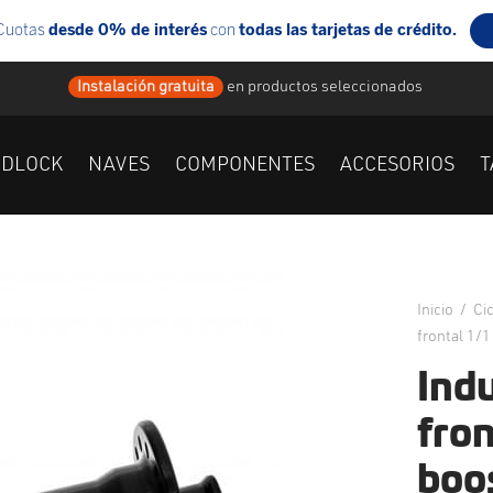
Instalación gratuita
en
productos seleccionados
IDLOCK
NAVES
COMPONENTES
ACCESORIOS
T
Inicio
/
Ci
frontal 1/
Ind
fron
boo