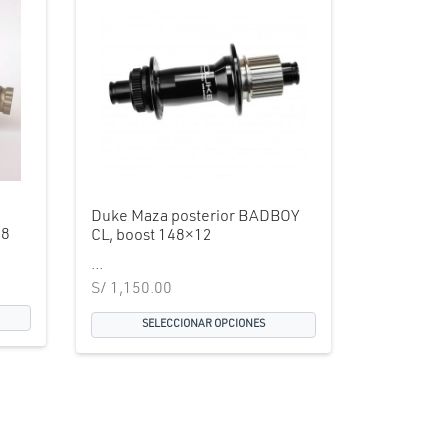
Duke Maza posterior BADBOY
48
CL, boost 148×12
...
S/
1,150.00
SELECCIONAR OPCIONES