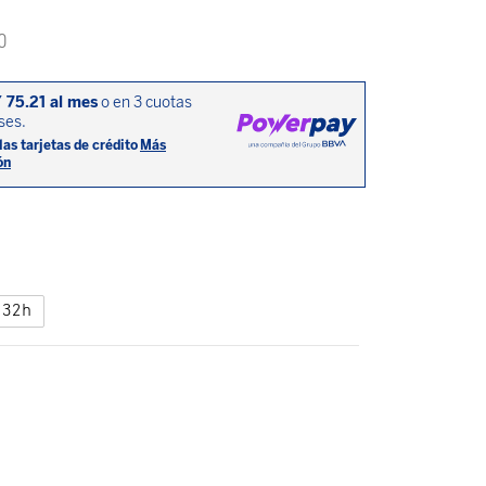
0
32h