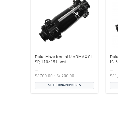
Duke Maza frontal MADMAX CL
Duk
SP, 110×15 boost
IS, 
...
...
Rango de
S/
700.00
-
S/
900.00
S/
1
precios:
SELECCIONAR OPCIONES
desde
S/ 700.00
hasta
S/ 900.00