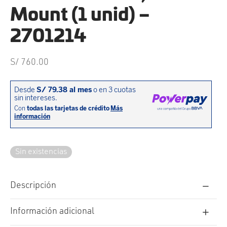
cción. Accesorios. Piezas pequeñas. Patillas. Etc.
estos para transmisión
Mount (1 unid) –
estos para ruedas
2701214
S/
760.00
Sin existencias
Descripción
Información adicional