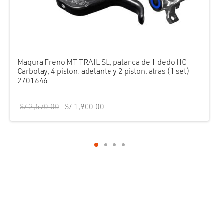
Magura Freno MT TRAIL SL, palanca de 1 dedo HC-
Carbolay, 4 piston. adelante y 2 piston. atras (1 set) –
2701646
...
El precio
El precio
S/
2,570.00
S/
1,900.00
original era:
actual es:
S/ 2,570.00.
S/ 1,900.00.