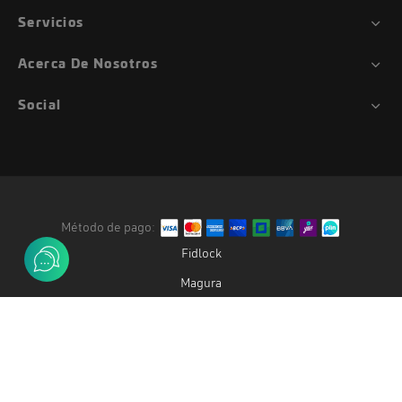
Servicios
Acerca De Nosotros
Social
Método de pago:
Fidlock
Magura
Duke
Gemini
Oak