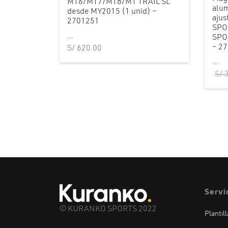
MT6/MT7/MT8/MT TRAIL SL
alum
desde MY2015 (1 unid) –
ajus
2701251
SPO
...
SPO
– 2
S/
620.00
...
S/
3
Servi
© KURANKO SPORTS 2022
Plantil