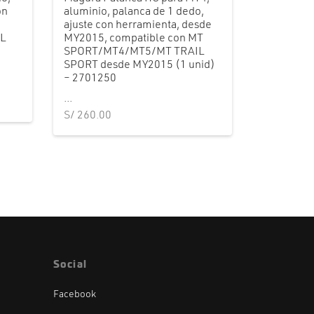
on
aluminio, palanca de 1 dedo,
ajuste con herramienta, desde
L
MY2015, compatible con MT
SPORT/MT4/MT5/MT TRAIL
SPORT desde MY2015 (1 unid)
– 2701250
...
S/
260.00
Social
Facebook