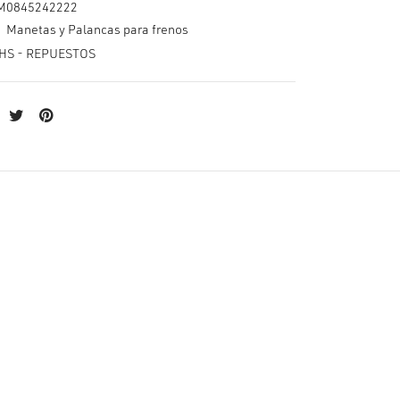
M0845242222
:
Manetas y Palancas para frenos
HS - REPUESTOS