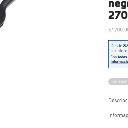
negr
27
S/
200.0
Sin exis
Descripc
Informac