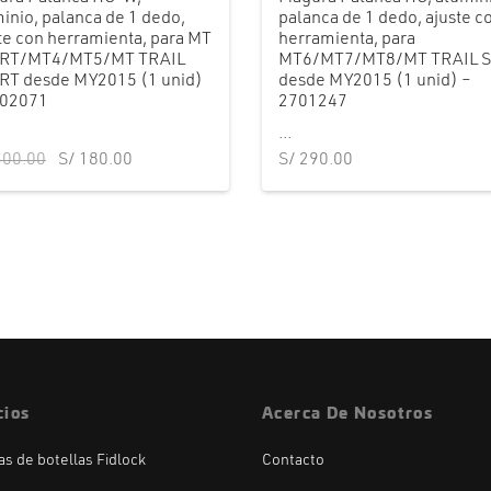
inio, palanca de 1 dedo,
palanca de 1 dedo, ajuste c
te con herramienta, para MT
herramienta, para
RT/MT4/MT5/MT TRAIL
MT6/MT7/MT8/MT TRAIL S
RT desde MY2015 (1 unid)
desde MY2015 (1 unid) –
702071
2701247
...
El precio
El precio
00.00
S/
180.00
S/
290.00
original
actual es:
era:
S/ 180.00.
S/ 300.00.
cios
Acerca De Nosotros
las de botellas Fidlock
Contacto