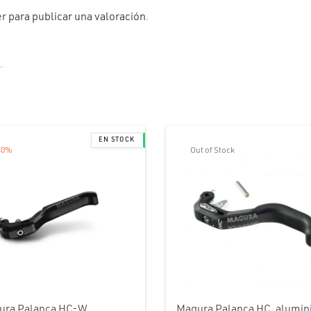
er
para publicar una valoración.
40
%
Out of Stock
ura Palanca HC-W,
Magura Palanca HC, alumin