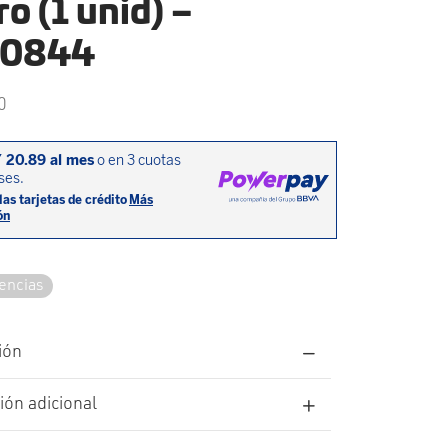
o (1 unid) –
00844
0
tencias
ión
ión adicional