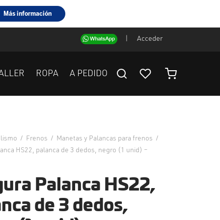
|
Acceder
ALLER
ROPA
A PEDIDO
clismo
/
Frenos
/
Manetas y Palancas para frenos
/
anca HS22, palanca de 3 dedos, negro (1 unid) –
ura Palanca HS22,
anca de 3 dedos,