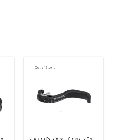
Out of Stock
io,
Magura Palanca HC para MT4,