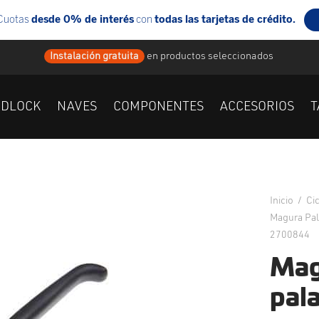
Instalación gratuita
en
productos seleccionados
IDLOCK
NAVES
COMPONENTES
ACCESORIOS
T
Inicio
/
Ci
Magura Pal
2700844
Mag
pal