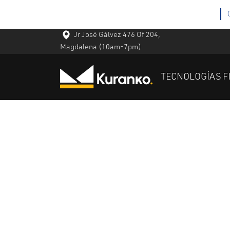
Jr José Gálvez 476 Of 204,
Magdalena
(10am-7pm)
TECNOLOGÍAS F