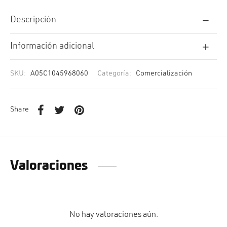
cción. Accesorios. Piezas pequeñas. Patillas. Etc.
estos para transmisión
Descripción
estos para ruedas
Información adicional
SKU:
A05C1045968060
Categoría:
Comercialización
Share
Valoraciones
No hay valoraciones aún.