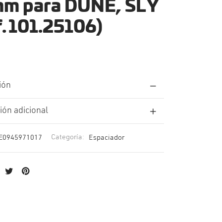
mm para DUNE, SLY
. 101.25106)
ión
ión adicional
E0945971017
Categoría:
Espaciador