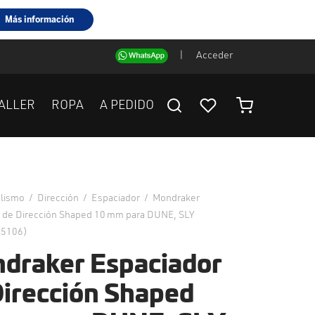
|
Acceder
ALLER
ROPA
A PEDIDO
clismo
/
Dirección
/
Espaciador
/
Mondraker
 de Dirección Shaped 10 mm para DUNE, SLY
25106)
draker Espaciador
Dirección Shaped