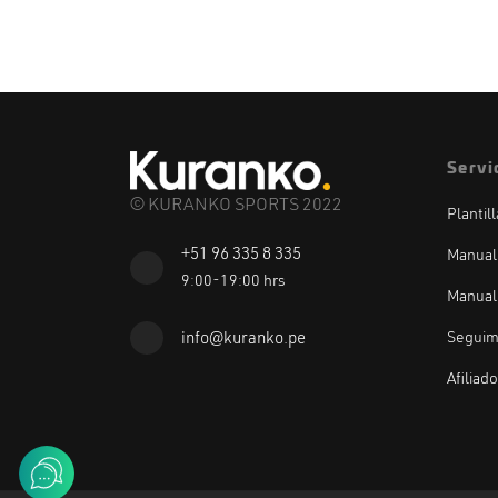
S/ 18.00
hasta
S/ 40.00
Servi
© KURANKO SPORTS 2022
Plantil
+51 96 335 8 335
Manual
9:00-19:00 hrs
Manual
Seguim
info@kuranko.pe
Afiliad