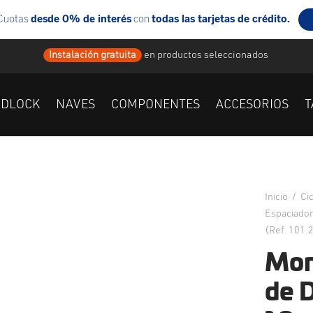
Instalación gratuita
en
productos seleccionados
IDLOCK
NAVES
COMPONENTES
ACCESORIOS
T
Inicio
/
Ci
Espaciador
(Ref. 101.
Mon
de 