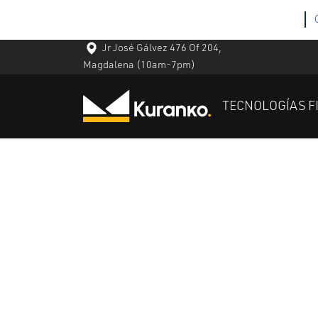
Jr José Gálvez 476 Of 204,
Magdalena
(10am-7pm)
TECNOLOGÍAS F