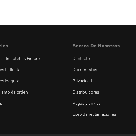
cios
Acerca De Nosotros
las de botellas Fidlock
Contacto
es Fidlock
Documentos
es Magura
Privacidad
iento de orden
Distribuidores
os
Pagos y envíos
Libro de reclamaciones