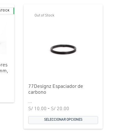
Out of Stock
ores
0mm,
77Designz Espaciador de
carbono
...
Rango
S/
10.00
-
S/
20.00
de
SELECCIONAR OPCIONES
precios:
desde