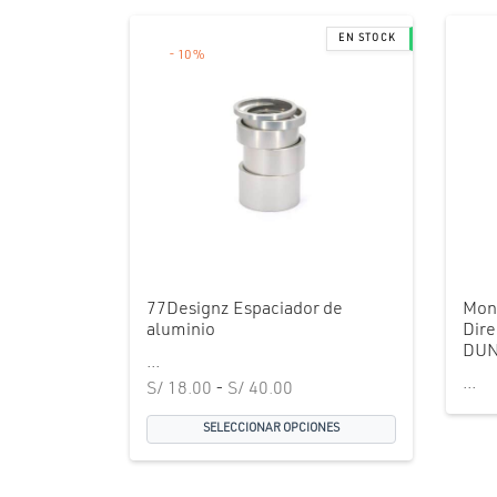
-
10
%
77Designz Espaciador de
Mon
aluminio
Dire
DUNE
...
...
Rango
S/
18.00
-
S/
40.00
de
SELECCIONAR OPCIONES
precios:
desde