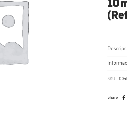
10 
(Ref
Descripc
Informac
SKU:
D04
Share