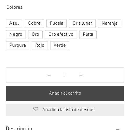
cción. Accesorios. Piezas pequeñas. Patillas. Etc.
estos para transmisión
Colores
estos para ruedas
Azul
Cobre
Fucsia
Gris lunar
Naranja
Negro
Oro
Oro efectivo
Plata
Purpura
Rojo
Verde
Añadir al carrito
Añadir a la lista de deseos
Descripción