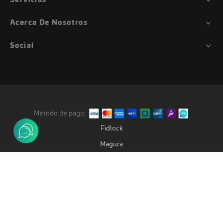
Servicios
Acerca De Nosotros
Social
Método de pago:
Fidlock
Magura
Duke
Gemini
Oak