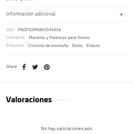
Información adicional
SKU:
PADF02M0845594056
Categoría:
Manetas y Palancas para frenos
Etiquetas:
Ciclismo de montaña
,
Ebike
,
Enduro
Share
Valoraciones
No hay valoraciones aún.