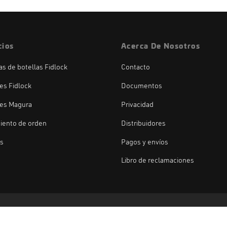
cios
Acerca De Nosotros
las de botellas Fidlock
Contacto
es Fidlock
Documentos
es Magura
Privacidad
iento de orden
Distribuidores
os
Pagos y envíos
Libro de reclamaciones
Fidlock
Magura
Duke
Gemini