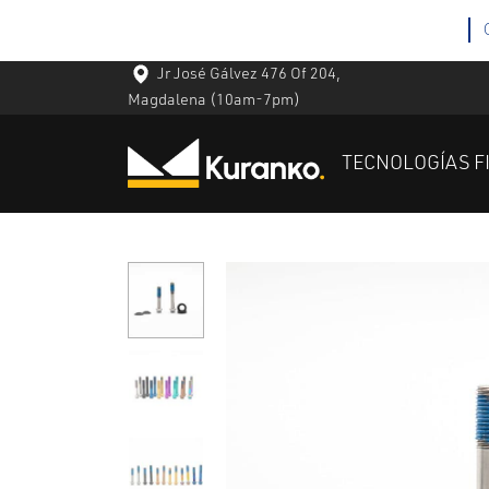
Jr José Gálvez 476 Of 204,
Magdalena
(10am-7pm)
TECNOLOGÍAS F