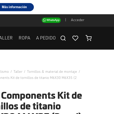
|
Acceder
ALLER
ROPA
A PEDIDO
clismo
/
Taller
/
Tornillos & material de montaje
/
ents Kit de tornillos de titanio M6X30 M6X35 (2
 Components Kit de
illos de titanio