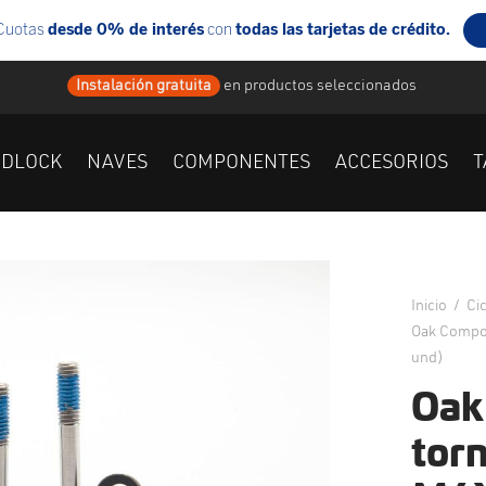
Instalación gratuita
en
productos seleccionados
IDLOCK
NAVES
COMPONENTES
ACCESORIOS
T
Inicio
/
Ci
Oak Compon
und)
Oak
torn