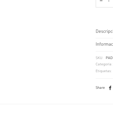
Descripc
Informac
SKU:
PAD
Categoría
Etiquetas:
Share