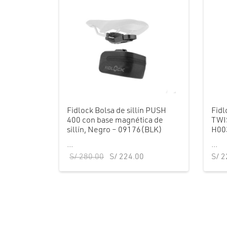
Fidlock Bolsa de sillín PUSH
Fidl
400 con base magnética de
TWIS
sillín, Negro – 09176(BLK)
H00
...
...
El precio
El precio
S/
280.00
S/
224.00
S/
2
original
actual es:
era:
S/ 224.00.
S/ 280.00.