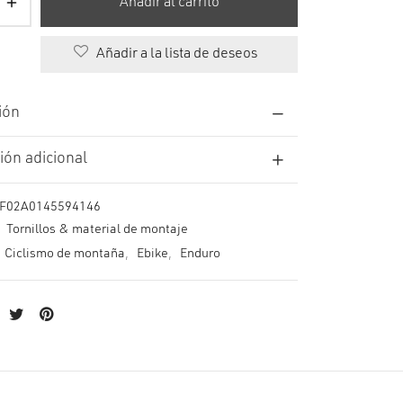
Añadir al carrito
Añadir a la lista de deseos
ión
ión adicional
F02A0145594146
:
Tornillos & material de montaje
Ciclismo de montaña
,
Ebike
,
Enduro