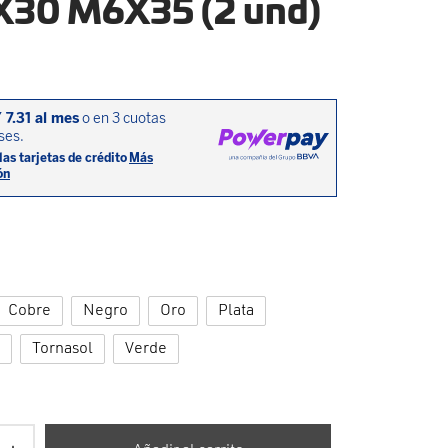
30 M6X35 (2 und)
Cobre
Negro
Oro
Plata
Tornasol
Verde