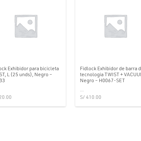
ock Exhibidor para bicicleta
Fidlock Exhibidor de barra 
T, L (25 unds), Negro –
tecnologia TWIST + VACUU
33
Negro – H0067-SET
...
20.00
S/
410.00