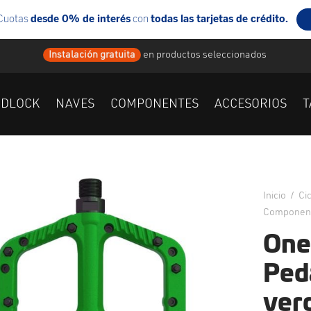
Instalación gratuita
en
productos seleccionados
IDLOCK
NAVES
COMPONENTES
ACCESORIOS
T
Inicio
/
Ci
Component
One
Ped
ver