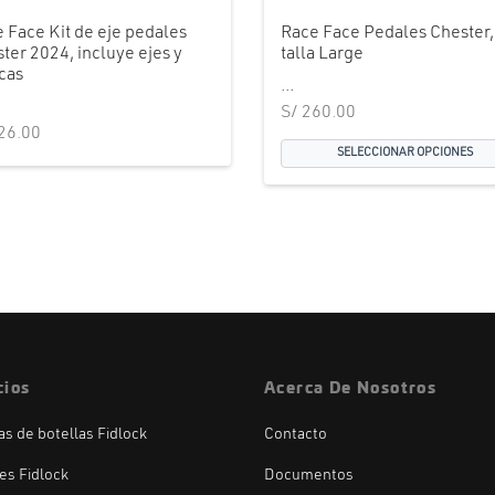
 Face Kit de eje pedales
Race Face Pedales Chester,
ter 2024, incluye ejes y
talla Large
cas
...
S/
260.00
26.00
SELECCIONAR OPCIONES
cios
Acerca De Nosotros
las de botellas Fidlock
Contacto
es Fidlock
Documentos