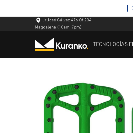
Jr José Gálvez 476 Of 204,
Magdalena
(10am-7pm)
TECNOLOGÍAS F