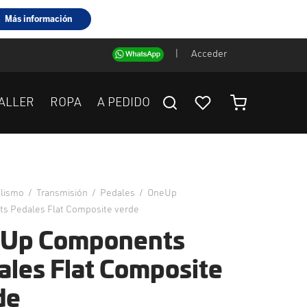
|
Acceder
ALLER
ROPA
A PEDIDO
clismo
/
Transmisión
/
Pedales
/
OneUp
s Pedales Flat Composite verde
Up Components
ales Flat Composite
de