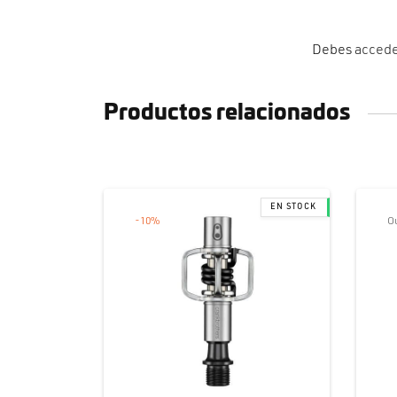
Debes
acced
Productos relacionados
-
10
%
Ou