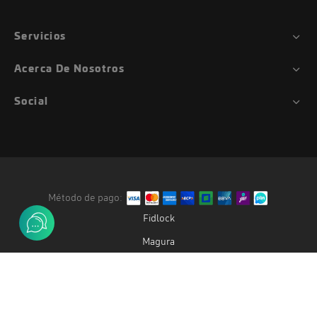
Servicios
Acerca De Nosotros
Social
Método de pago:
Fidlock
Magura
Duke
Gemini
Oak