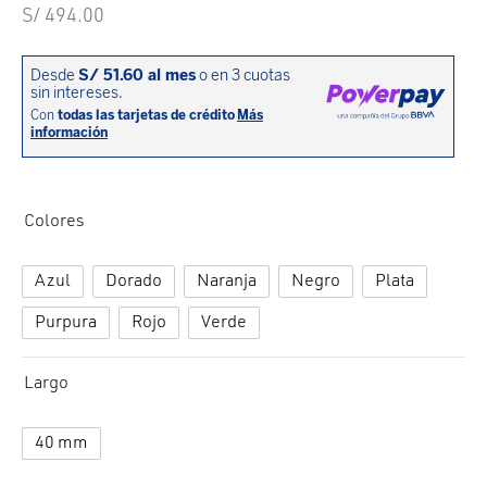
cción. Accesorios. Piezas pequeñas. Patillas. Etc.
estos para transmisión
S/
494.00
estos para ruedas
Colores
Azul
Dorado
Naranja
Negro
Plata
Purpura
Rojo
Verde
Largo
40 mm