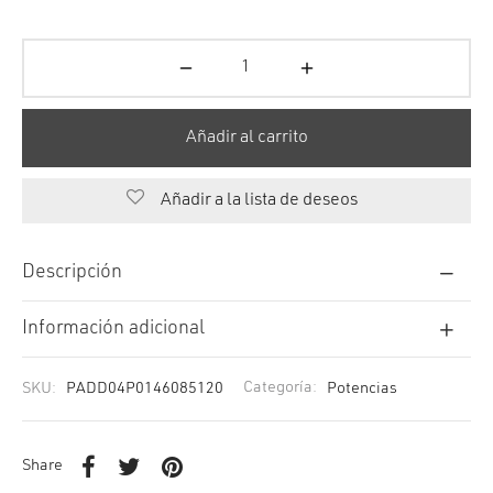
Añadir al carrito
Añadir a la lista de deseos
Descripción
Información adicional
SKU:
PADD04P0146085120
Categoría:
Potencias
Share