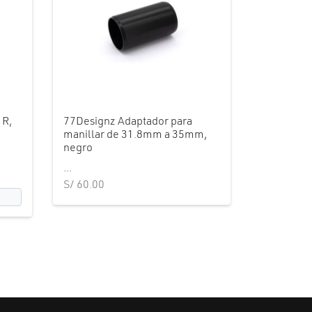
 R,
77Designz Adaptador para
manillar de 31.8mm a 35mm,
negro
...
S/
60.00