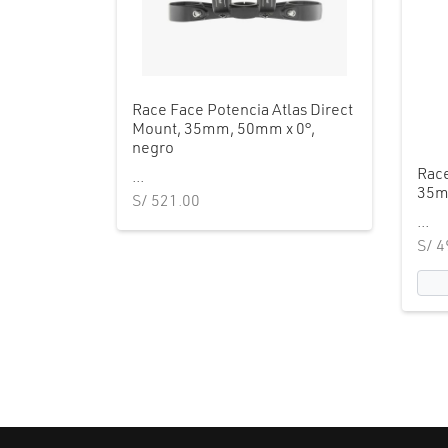
Race Face Potencia Atlas Direct
Mount, 35mm, 50mm x 0°,
negro
Race
...
35m
S/
521.00
...
S/
4