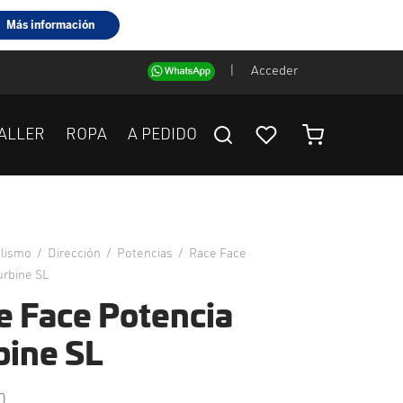
|
Acceder
ALLER
ROPA
A PEDIDO
clismo
/
Dirección
/
Potencias
/
Race Face
urbine SL
e Face Potencia
bine SL
0