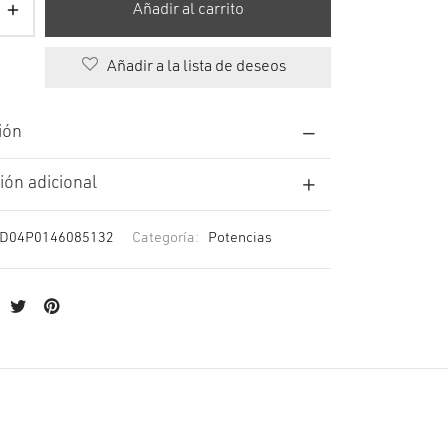
Añadir al carrito
Añadir a la lista de deseos
ión
ión adicional
D04P0146085132
Categoría:
Potencias