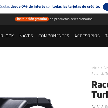
Instalación gratuita
en
productos seleccionados
IDLOCK
NAVES
COMPONENTES
ACCESORIOS
T
Inicio
/
Ci
Potencia T
Rac
Tur
S/
516.0