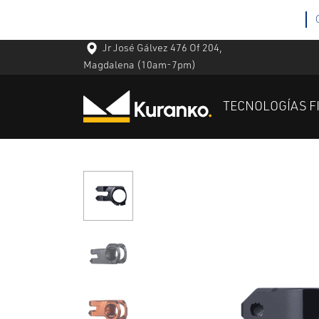
Jr José Gálvez 476 Of 204,
Magdalena
(10am-7pm)
TECNOLOGÍAS F