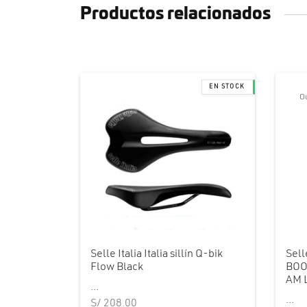
Productos relacionados
Ou
Selle Italia Italia sillín Q-bik
Sell
Flow Black
BOO
AM 
...
...
S/
208.00