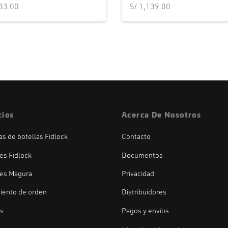
83.00
S/
1,139.00
cios
Acerca De Nosotros
las de botellas Fidlock
Contacto
es Fidlock
Documentos
es Magura
Privacidad
iento de orden
Distribuidores
os
Pagos y envíos