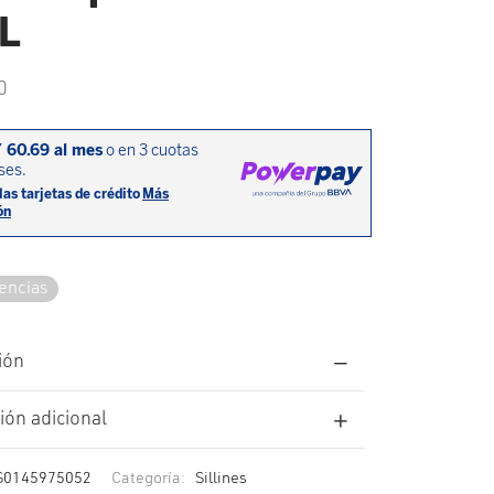
L
0
tencias
ión
ión adicional
S0145975052
Categoría:
Sillines