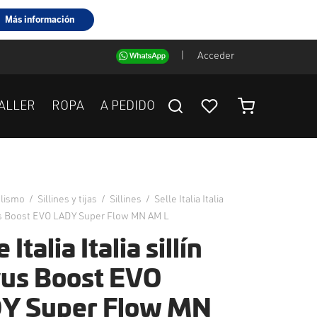
|
Acceder
ALLER
ROPA
A PEDIDO
clismo
/
Sillines y tijas
/
Sillines
/
Selle Italia Italia
us Boost EVO LADY Super Flow MN AM L
 Italia Italia sillín
us Boost EVO
Y Super Flow MN