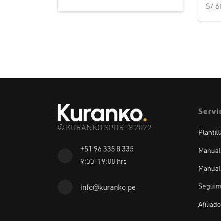
S/
6
Servi
© KURANKO SPORTS 2022
Plantil
+51 96 335 8 335
Manual
9:00-19:00 hrs
Manual
Seguim
info@kuranko.pe
Afiliad