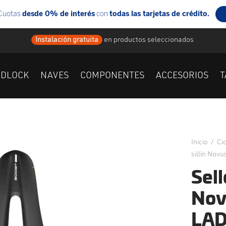
Instalación gratuita
en
productos seleccionados
IDLOCK
NAVES
COMPONENTES
ACCESORIOS
T
Inicio
/
Ci
sillín Nov
Selle
Nov
LAD