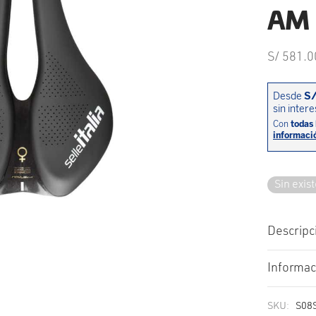
AM 
S/
581.0
Sin exis
Descripc
Informac
SKU:
S08