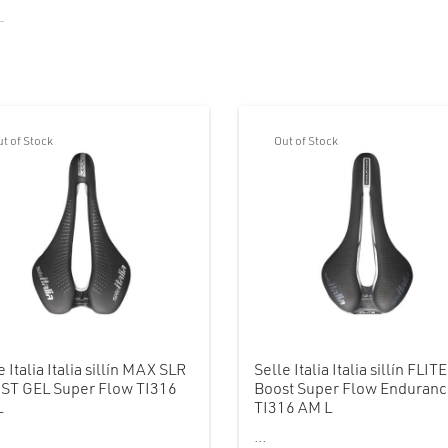
t of Stock
Out of Stock
e Italia Italia sillín MAX SLR
Selle Italia Italia sillín FLITE
ST GEL Super Flow TI316
Boost Super Flow Enduran
L
TI316 AM L
...