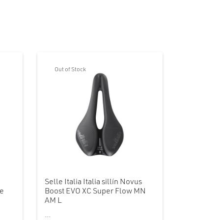
Out of Stock
Selle Italia Italia sillín Novus
ce
Boost EVO XC Super Flow MN
AM L
...