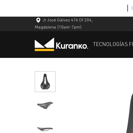
Jr José Gálvez 476 Of 204,
Magdalena
(10am-7pm)
TECNOLOGÍAS F