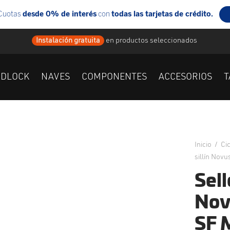
Instalación gratuita
en
productos seleccionados
IDLOCK
NAVES
COMPONENTES
ACCESORIOS
T
Inicio
/
Ci
sillín Nov
Selle
Nov
SF 