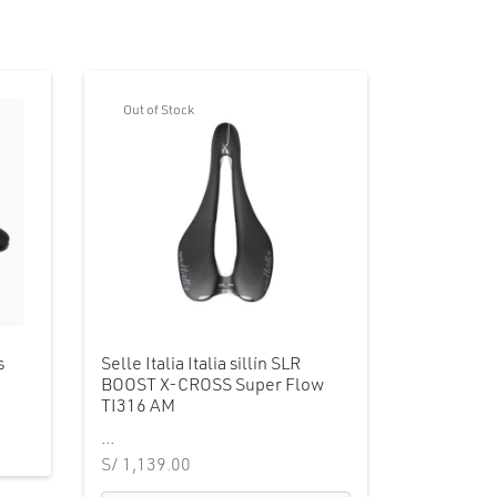
Out of Stock
s
Selle Italia Italia sillín SLR
BOOST X-CROSS Super Flow
TI316 AM
...
S/
1,139.00