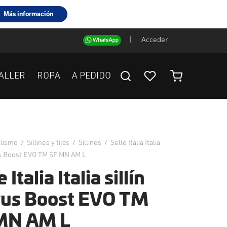
|
Acceder
ALLER
ROPA
A PEDIDO
clismo
/
Sillines y tijas
/
Sillines
/
Selle Italia Italia
us Boost EVO TM SF MN AM L
 Italia Italia sillín
us Boost EVO TM
MN AM L