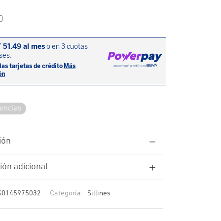
0
tencias
ión
ión adicional
S0145975032
Categoría:
Sillines