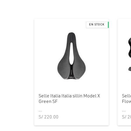
Selle Italia Italia sillín Model X
Selle
Green SF
Flow
...
...
S/
220.00
S/
2