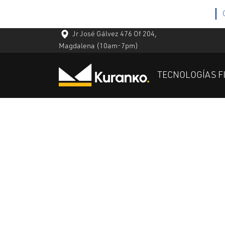
Jr José Gálvez 476 Of 204,
Magdalena
(10am-7pm)
TECNOLOGÍAS F