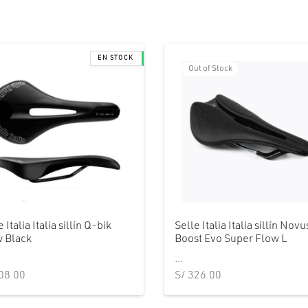
Out of Stock
 Italia Italia sillín Q-bik
Selle Italia Italia sillín Novu
 Black
Boost Evo Super Flow L
...
08.00
S/
326.00