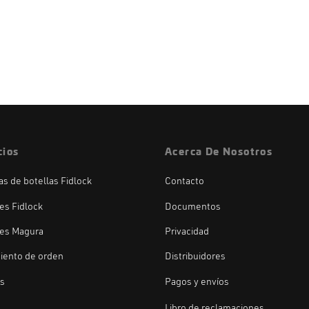
cios
Acerca De Nosotros
las de botellas Fidlock
Contacto
es Fidlock
Documentos
es Magura
Privacidad
iento de orden
Distribuidores
os
Pagos y envíos
Libro de reclamaciones