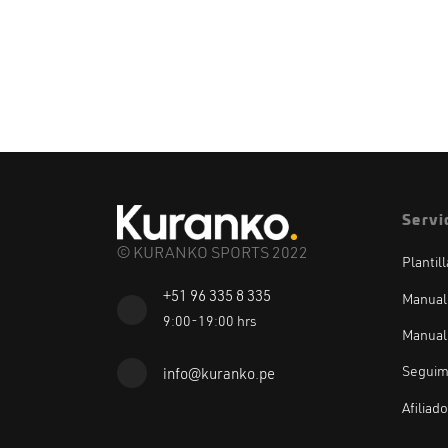
Servi
© KURANKO SPORTS 2022
Plantil
+51 96 335 8 335
Manual
9:00-19:00 hrs
Manual
Seguim
info@kuranko.pe
Afiliad