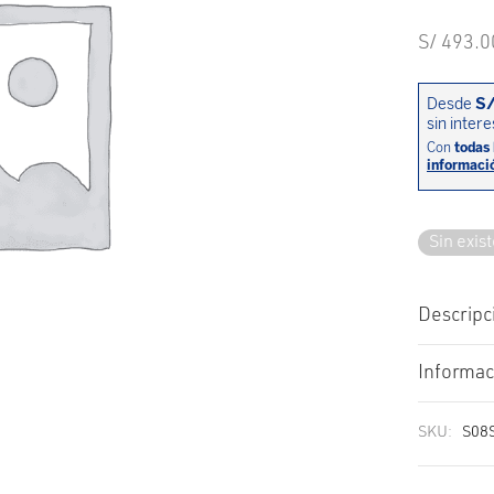
S/
493.0
Sin exis
Descripc
Informac
SKU:
S08