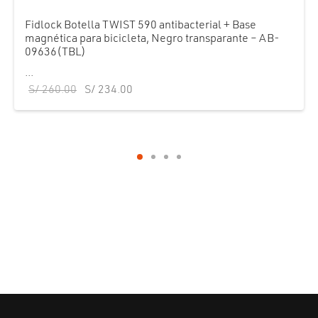
Fidlock Botella TWIST 590 antibacterial + Base
magnética para bicicleta, Negro transparante – AB-
09636(TBL)
...
El precio
El precio
S/
260.00
S/
234.00
original
actual es:
era:
S/ 234.00.
S/ 260.00.