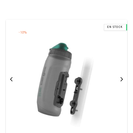
-
10
%