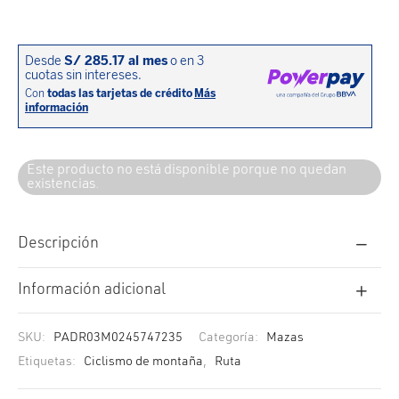
cción. Accesorios. Piezas pequeñas. Patillas. Etc.
estos para transmisión
estos para ruedas
Este producto no está disponible porque no quedan
existencias.
Descripción
Información adicional
SKU:
PADR03M0245747235
Categoría:
Mazas
Etiquetas:
Ciclismo de montaña
,
Ruta