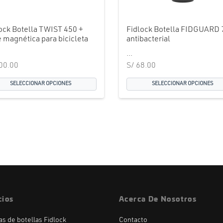
ock Botella TWIST 450 +
Fidlock Botella FIDGUARD 
 magnética para bicicleta
antibacterial
...
00.00
S/
68.00
SELECCIONAR OPCIONES
SELECCIONAR OPCIONES
cios
Acerca De Nosotros
las de botellas Fidlock
Contacto