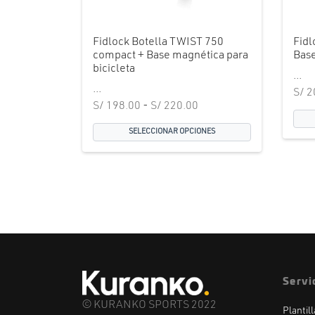
Fidlock Botella TWIST 750
Fidl
compact + Base magnética para
Base
bicicleta
...
...
S/
2
Rango de
S/
198.00
-
S/
220.00
precios:
SELECCIONAR OPCIONES
desde
S/ 198.00
hasta
S/ 220.00
Servi
© KURANKO SPORTS 2022
Plantil