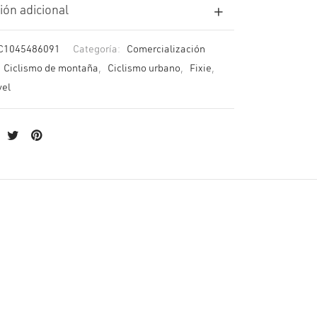
ión adicional
C1045486091
Categoría:
Comercialización
Ciclismo de montaña
,
Ciclismo urbano
,
Fixie
,
vel