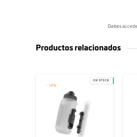
Debes
acced
Productos relacionados
-
10
%