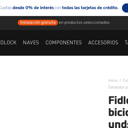
Instalación gratuita
en
productos seleccionados
IDLOCK
NAVES
COMPONENTES
ACCESORIOS
T
Inicio
/
Ci
Exhibidor 
Fidl
bici
und