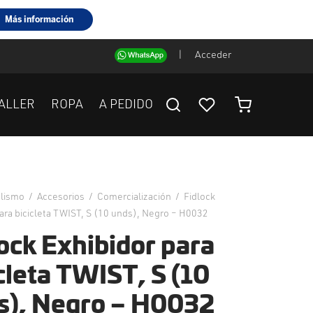
|
Acceder
ALLER
ROPA
A PEDIDO
clismo
/
Accesorios
/
Comercialización
/
Fidlock
para bicicleta TWIST, S (10 unds), Negro – H0032
ock Exhibidor para
cleta TWIST, S (10
s), Negro – H0032