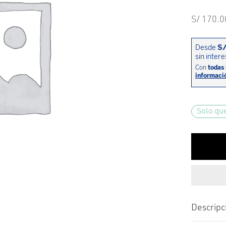
S/
170.0
Solo qu
Descripc