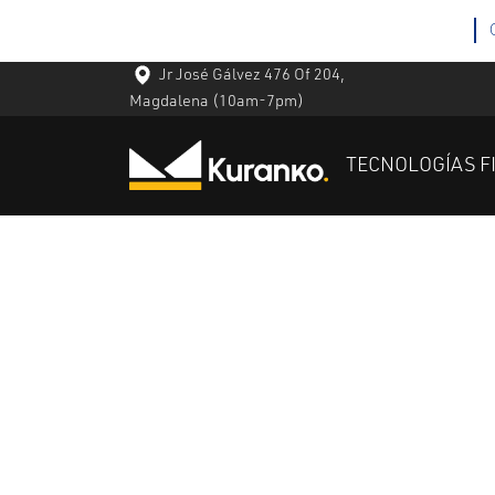
Jr José Gálvez 476 Of 204,
Magdalena
(10am-7pm)
TECNOLOGÍAS F