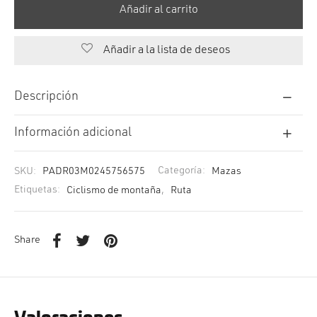
Añadir al carrito
Añadir a la lista de deseos
Descripción
Información adicional
SKU:
PADR03M0245756575
Categoría:
Mazas
Etiquetas:
Ciclismo de montaña
,
Ruta
Share