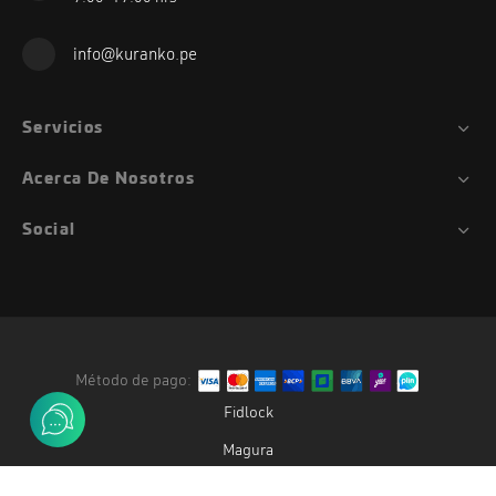
info@kuranko.pe
Servicios
Acerca De Nosotros
Social
Método de pago:
Fidlock
Magura
Duke