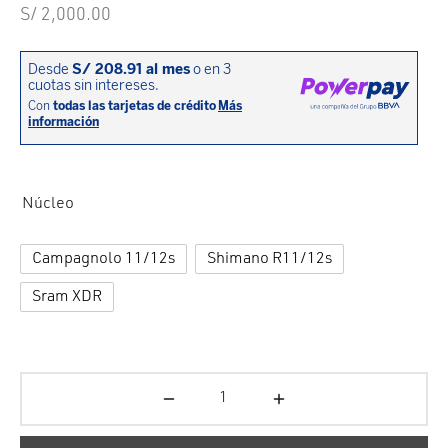
cción. Accesorios. Piezas pequeñas. Patillas. Etc.
estos para transmisión
S/
2,000.00
estos para ruedas
Núcleo
Campagnolo 11/12s
Shimano R11/12s
Sram XDR