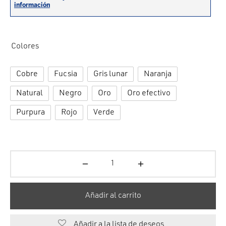
cción. Accesorios. Piezas pequeñas. Patillas. Etc.
estos para transmisión
estos para ruedas
Colores
Cobre
Fucsia
Gris lunar
Naranja
Natural
Negro
Oro
Oro efectivo
Purpura
Rojo
Verde
Añadir al carrito
Añadir a la lista de deseos