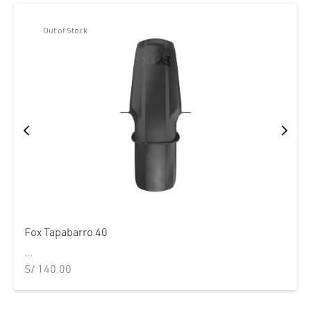
Out of Stock
Fox Tapabarro 40
...
S/
140.00