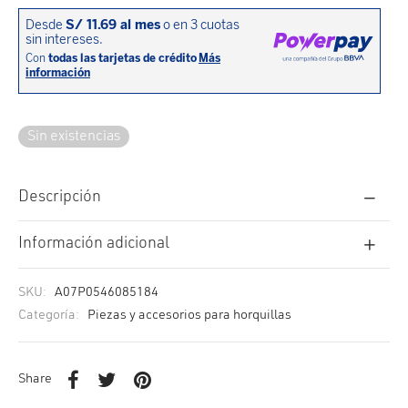
cción. Accesorios. Piezas pequeñas. Patillas. Etc.
estos para transmisión
estos para ruedas
Sin existencias
Descripción
Información adicional
SKU:
A07P0546085184
Categoría:
Piezas y accesorios para horquillas
Share