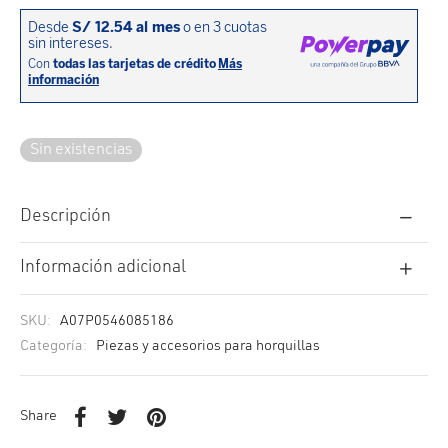
cción. Accesorios. Piezas pequeñas. Patillas. Etc.
estos para transmisión
estos para ruedas
Sin existencias
Descripción
Información adicional
SKU:
A07P0546085186
Categoría:
Piezas y accesorios para horquillas
Share